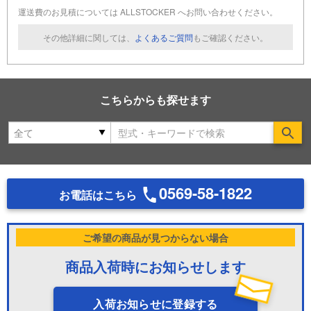
運送費のお見積については ALLSTOCKER へお問い合わせください。
その他詳細に関しては、
よくあるご質問
もご確認ください。
こちらからも探せます
Se
0569-58-1822
お電話はこちら
ご希望の商品が見つからない場合
商品入荷時にお知らせします
入荷お知らせに登録する