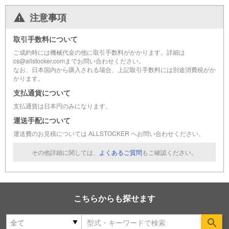
注意事項
取引手数料について
ご成約時には機械代金の他に取引手数料がかかります。詳細は
cs@allstocker.comまでお問い合わせください。
なお、日本国内から購入される場合、上記取引手数料には別途消費税がか
かります。
支払通貨について
支払通貨は日本円のみになります。
運送手配について
運送費のお見積については ALLSTOCKER へお問い合わせください。
その他詳細に関しては、
よくあるご質問
もご確認ください。
こちらからも探せます
Se