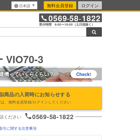
無料会員登録
ログイン
日本語
0569
58
1822
-
-
受付時間 9:00〜18:00（土日祝除く）
検索
VIO70-3
建機っていくらくらい？
Check!
似商品の入荷時にお知らせする
ずは、無料会員登録/ログインしてください
0569-58-1822
話ください
取引に関する注意事項