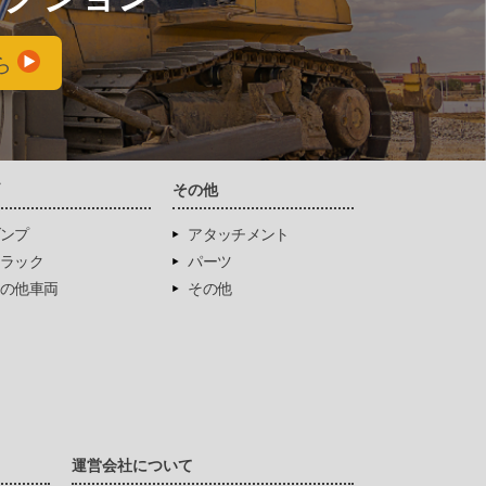
ら
両
その他
ンプ
アタッチメント
ラック
パーツ
の他車両
その他
運営会社について