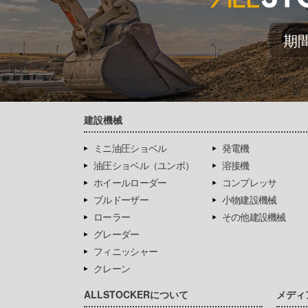
期
建設機械
ミニ油圧ショベル
発電機
油圧ショベル（ユンボ）
溶接機
ホイールローダー
コンプレッサ
ブルドーザー
小物建設機械
ローラー
その他建設機械
グレーダー
フィニッシャー
クレーン
ALLSTOCKERについて
メディ