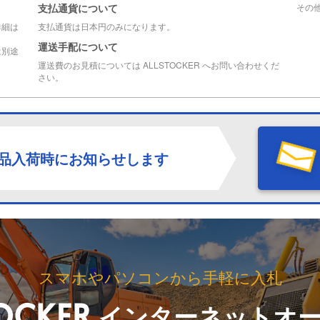
支払通貨について
その
詳細は
支払通貨は日本円のみになります。
運送手配について
は別途
運送費のお見積については ALLSTOCKER へお問い合わせくだ
さい。
品入荷時にお知らせします
スマホやパソコンから手軽に入札
インターネットオ