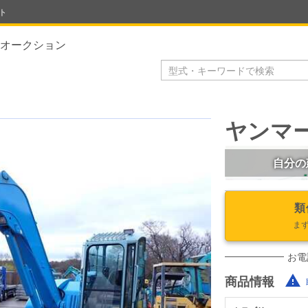
ト
オークション
ヤンマー 
自分の
類
ま
お電
商品情報