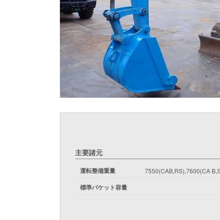
主要諸元
運転整備重量
7550(CAB,RS),7600(CA B,S
標準バケット容量