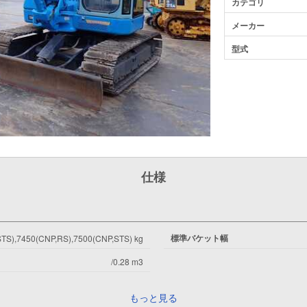
カテゴリ
メーカー
型式
仕様
標準バケット幅
TS),7450(CNP,RS),7500(CNP,STS) kg
/0.28 m3
もっと見る