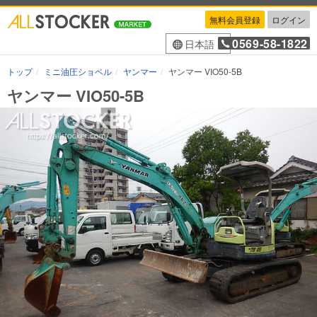
無料会員登録
ログイン
0569-58-1822
日本語
トップ
ミニ油圧ショベル
ヤンマー
ヤンマー VIO50-5B
ヤンマー VIO50-5B