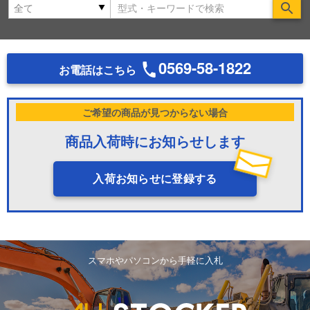
Se
0569-58-1822
お電話はこちら
ご希望の商品が見つからない場合
商品入荷時にお知らせします
入荷お知らせに登録する
スマホやパソコンから手軽に入札