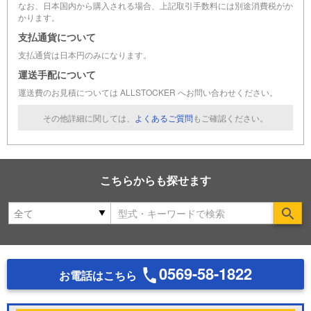
なお、日本国内から購入される場合、上記取引手数料には別途消費税がか
かります。
支払通貨について
支払通貨は日本円のみになります。
運送手配について
運送費のお見積については ALLSTOCKER へお問い合わせください。
その他詳細に関しては、
よくあるご質問
もご確認ください。
こちらからも探せます
Se
0569-58-1822
お電話はこちら