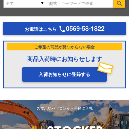
Se
0569-58-1822
お電話はこちら
ご希望の商品が見つからない場合
商品入荷時にお知らせします
入荷お知らせに登録する
スマホやパソコンから手軽に入札