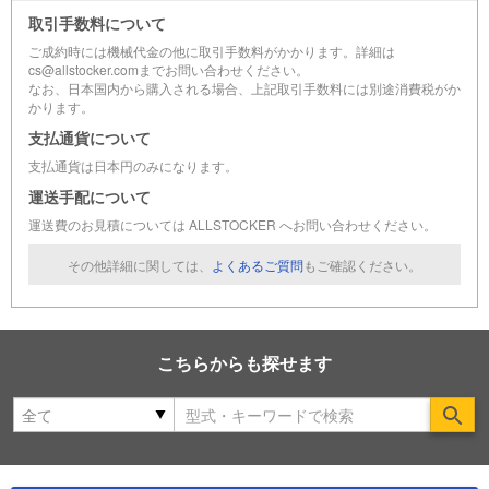
取引手数料について
ご成約時には機械代金の他に取引手数料がかかります。詳細は
cs@allstocker.comまでお問い合わせください。
なお、日本国内から購入される場合、上記取引手数料には別途消費税がか
かります。
支払通貨について
支払通貨は日本円のみになります。
運送手配について
運送費のお見積については ALLSTOCKER へお問い合わせください。
その他詳細に関しては、
よくあるご質問
もご確認ください。
こちらからも探せます
Se