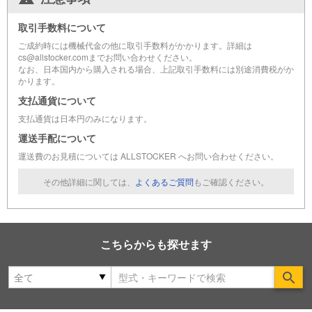
取引手数料について
ご成約時には機械代金の他に取引手数料がかかります。詳細は
cs@allstocker.comまでお問い合わせください。
なお、日本国内から購入される場合、上記取引手数料には別途消費税がか
かります。
支払通貨について
支払通貨は日本円のみになります。
運送手配について
運送費のお見積については ALLSTOCKER へお問い合わせください。
その他詳細に関しては、
よくあるご質問
もご確認ください。
こちらからも探せます
Se