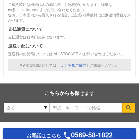
ご成約時には機械代金の他に取引手数料がかかります。詳細は
cs@allstocker.comまでお問い合わせください。
なお、日本国内から購入される場合、上記取引手数料には別途消費税がか
かります。
支払通貨について
支払通貨は日本円のみになります。
運送手配について
運送費のお見積については ALLSTOCKER へお問い合わせください。
その他詳細に関しては、
よくあるご質問
もご確認ください。
こちらからも探せます
Se
0569-58-1822
お電話はこちら