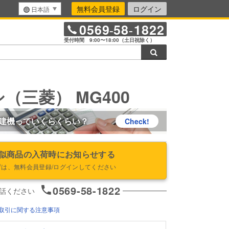
無料会員登録
ログイン
日本語
0569
58
1822
-
-
受付時間 9:00〜18:00（土日祝除く）
検索
（三菱） MG400
建機っていくらくらい？
Check!
似商品の入荷時にお知らせする
ずは、無料会員登録/ログインしてください
0569-58-1822
話ください
取引に関する注意事項