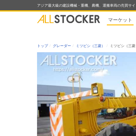
アジア最大級の建設機械・重機、農機、運搬車両の売買サイ
マーケット
トップ
グレーダー
ミツビシ（三菱）
ミツビシ（三菱）