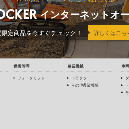
インターネットオ
間限定商品を今すぐチェック！
詳しくはこち
運搬管理
農業機械
車
フォークリフト
トラクター
ダ
その他農業機械
ト
そ