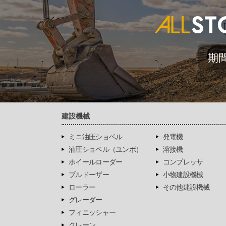
期
建設機械
ミニ油圧ショベル
発電機
油圧ショベル（ユンボ）
溶接機
ホイールローダー
コンプレッサ
ブルドーザー
小物建設機械
ローラー
その他建設機械
グレーダー
フィニッシャー
クレーン