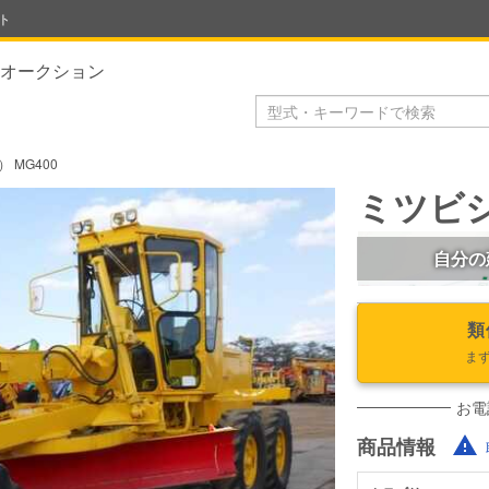
ト
オークション
 MG400
ミツビシ
自分の
類
ま
お電
商品情報