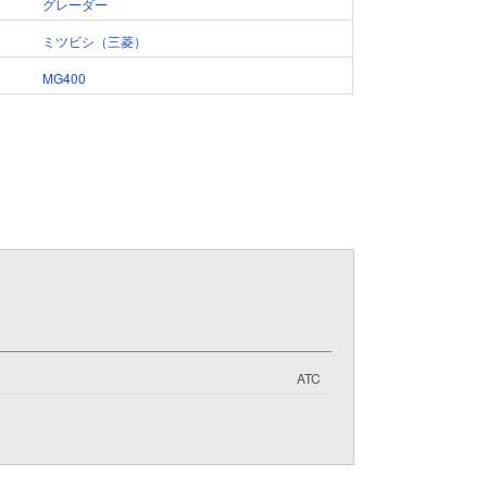
グレーダー
ミツビシ（三菱）
MG400
ATC