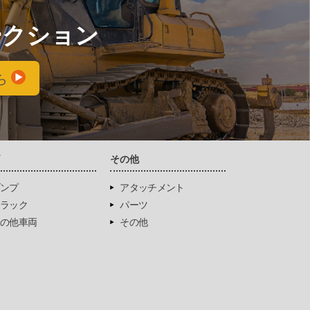
ークション
ら
両
その他
ンプ
アタッチメント
ラック
パーツ
の他車両
その他