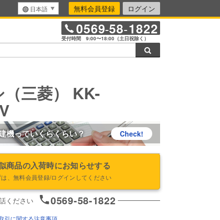
無料会員登録
ログイン
日本語
0569
58
1822
-
-
受付時間 9:00〜18:00（土日祝除く）
検索
（三菱） KK-
V
建機っていくらくらい？
Check!
似商品の入荷時にお知らせする
ずは、無料会員登録/ログインしてください
0569-58-1822
話ください
取引に関する注意事項