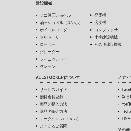
建設機械
ミニ油圧ショベル
発電機
油圧ショベル（ユンボ）
溶接機
ホイールローダー
コンプレッサ
ブルドーザー
小物建設機械
ローラー
その他建設機械
グレーダー
フィニッシャー
クレーン
ALLSTOCKERについて
メディ
サービスガイド
Face
無料会員登録
X(旧Tw
商品の購入方法
YouT
商品の販売方法
TikTo
オークションについて
LINE
よくあるご質問
その他