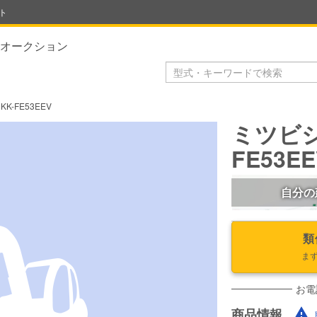
ト
オークション
K-FE53EEV
ミツビシ
FE53EE
自分の
類
ま
お電
商品情報