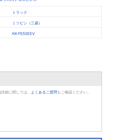
トラック
ミツビシ（三菱）
KK-FE53EEV
他詳細に関しては、
よくあるご質問
もご確認ください。