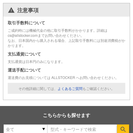
注意事項
取引手数料について
ご成約時には機械代金の他に取引手数料がかかります。詳細は
cs@allstocker.comまでお問い合わせください。
なお、日本国内から購入される場合、上記取引手数料には別途消費税がか
かります。
支払通貨について
支払通貨は日本円のみになります。
運送手配について
運送費のお見積については ALLSTOCKER へお問い合わせください。
その他詳細に関しては、
よくあるご質問
もご確認ください。
こちらからも探せます
Se