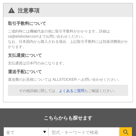
注意事項
取引手数料について
ご成約時には機械代金の他に取引手数料がかかります。詳細は
cs@allstocker.comまでお問い合わせください。
なお、日本国内から購入される場合、上記取引手数料には別途消費税がか
かります。
支払通貨について
支払通貨は日本円のみになります。
運送手配について
運送費のお見積については ALLSTOCKER へお問い合わせください。
その他詳細に関しては、
よくあるご質問
もご確認ください。
こちらからも探せます
Se