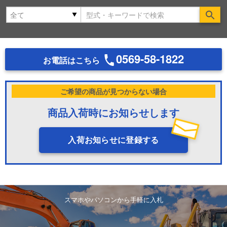
Se
0569-58-1822
お電話はこちら
ご希望の商品が見つからない場合
商品入荷時にお知らせします
入荷お知らせに登録する
スマホやパソコンから手軽に入札