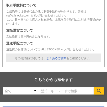
取引手数料について
ご成約時には機械代金の他に取引手数料がかかります。詳細は
cs@allstocker.comまでお問い合わせください。
なお、日本国内から購入される場合、上記取引手数料には別途消費税がか
かります。
支払通貨について
支払通貨は日本円のみになります。
運送手配について
運送費のお見積については ALLSTOCKER へお問い合わせください。
その他詳細に関しては、
よくあるご質問
もご確認ください。
こちらからも探せます
Se