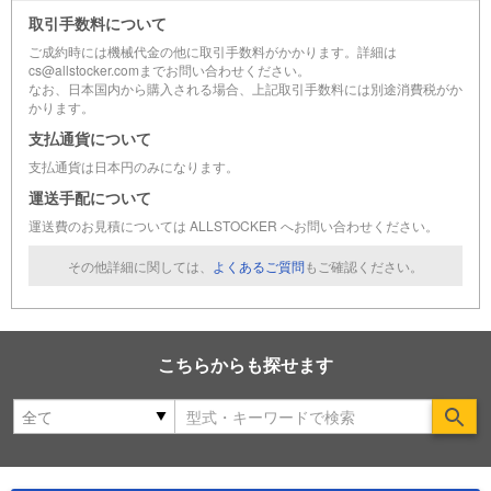
取引手数料について
ご成約時には機械代金の他に取引手数料がかかります。詳細は
cs@allstocker.comまでお問い合わせください。
なお、日本国内から購入される場合、上記取引手数料には別途消費税がか
かります。
支払通貨について
支払通貨は日本円のみになります。
運送手配について
運送費のお見積については ALLSTOCKER へお問い合わせください。
その他詳細に関しては、
よくあるご質問
もご確認ください。
こちらからも探せます
Se