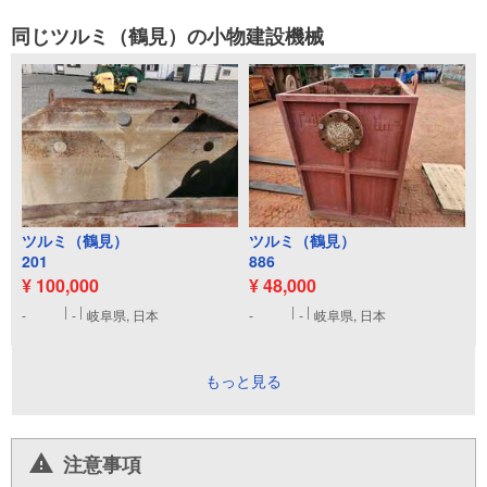
同じツルミ（鶴見）の小物建設機械
ツルミ（鶴見）
ツルミ（鶴見）
201
886
¥ 100,000
¥ 48,000
-
-
岐阜県, 日本
-
-
岐阜県, 日本
もっと見る
注意事項