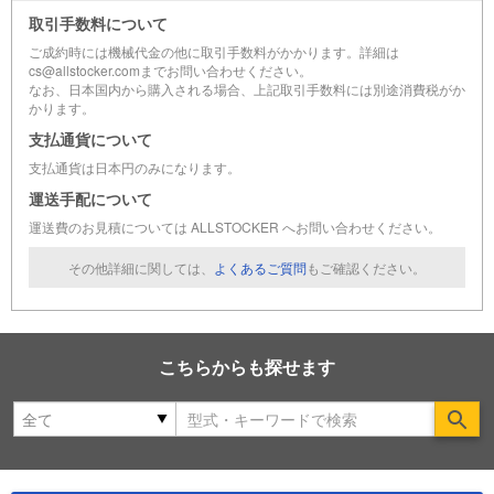
取引手数料について
ご成約時には機械代金の他に取引手数料がかかります。詳細は
cs@allstocker.comまでお問い合わせください。
なお、日本国内から購入される場合、上記取引手数料には別途消費税がか
かります。
支払通貨について
支払通貨は日本円のみになります。
運送手配について
運送費のお見積については ALLSTOCKER へお問い合わせください。
その他詳細に関しては、
よくあるご質問
もご確認ください。
こちらからも探せます
Se