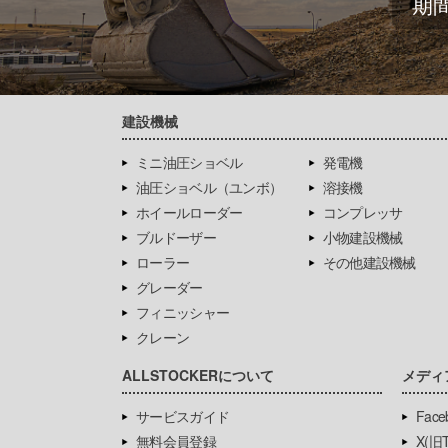
期
建設機械
ミニ油圧ショベル
発電機
油圧ショベル（ユンボ）
溶接機
ホイールローダー
コンプレッサ
ブルドーザー
小物建設機械
ローラー
その他建設機械
グレーダー
フィニッシャー
クレーン
ALLSTOCKERについて
メディ
サービスガイド
Face
無料会員登録
X(旧Tw