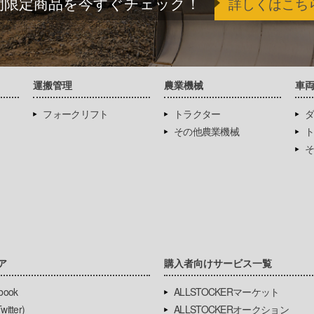
間限定商品を今すぐチェック！
詳しくはこち
運搬管理
農業機械
車
フォークリフト
トラクター
ダ
その他農業機械
ト
そ
ア
購入者向けサービス一覧
book
ALLSTOCKERマーケット
itter)
ALLSTOCKERオークション