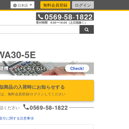
無料会員登録
ログイン
日本語
0569
58
1822
-
-
受付時間 9:00〜18:00（土日祝除く）
検索
A30-5E
建機っていくらくらい？
Check!
似商品の入荷時にお知らせする
ずは、無料会員登録/ログインしてください
0569-58-1822
話ください
取引に関する注意事項