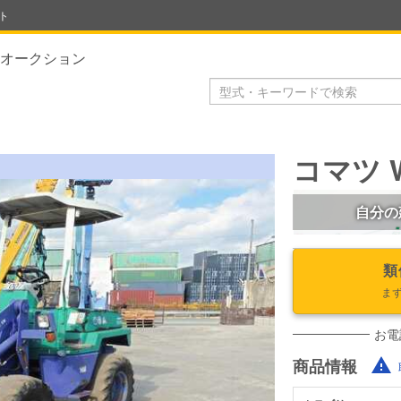
ト
オークション
コマツ W
自分の
類
ま
お電
商品情報