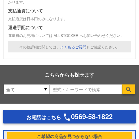
かります。
支払通貨について
支払通貨は日本円のみになります。
運送手配について
運送費のお見積については ALLSTOCKER へお問い合わせください。
その他詳細に関しては、
よくあるご質問
もご確認ください。
こちらからも探せます
Se
0569-58-1822
お電話はこちら
ご希望の商品が見つからない場合