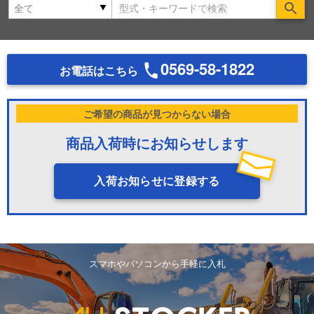
Se
0569-58-1822
お電話はこちら
ご希望の商品が見つからない場合
商品入荷時にお知らせします
入荷お知らせに登録する
スマホやパソコンから手軽に入札