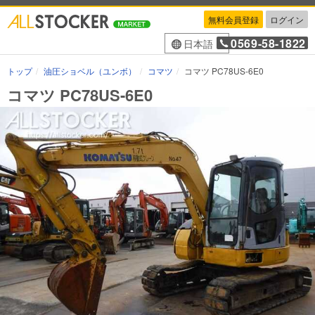
無料会員登録
ログイン
0569-58-1822
日本語
トップ
油圧ショベル（ユンボ）
コマツ
コマツ PC78US-6E0
コマツ PC78US-6E0