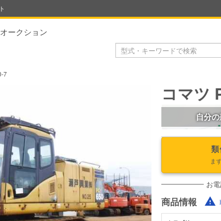
ト
オークション
-7
コマツ P
自分の
類
ま
お電
商品情報