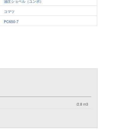
油圧ショベル（ユンボ）
コマツ
PC650-7
/2.8 m3