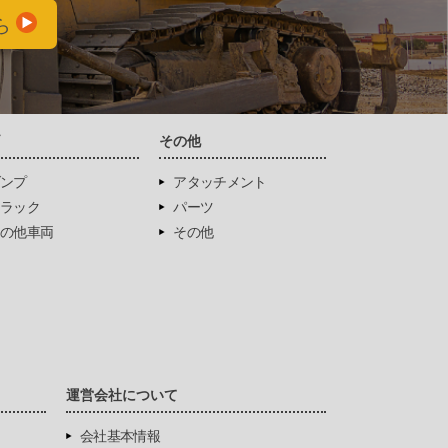
ら
両
その他
ンプ
アタッチメント
ラック
パーツ
の他車両
その他
運営会社について
会社基本情報