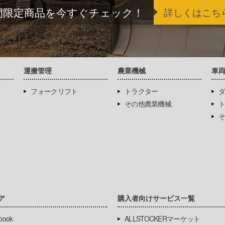
間限定商品を今すぐチェック！
詳しくはこち
運搬管理
農業機械
車
フォークリフト
トラクター
ダ
その他農業機械
ト
そ
ア
購入者向けサービス一覧
book
ALLSTOCKERマーケット