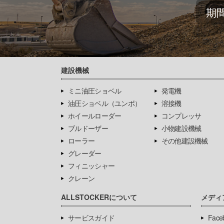
期
建設機械
ミニ油圧ショベル
発電機
油圧ショベル（ユンボ）
溶接機
ホイールローダー
コンプレッサ
ブルドーザー
小物建設機械
ローラー
その他建設機械
グレーダー
フィニッシャー
クレーン
ALLSTOCKERについて
メディ
サービスガイド
Face