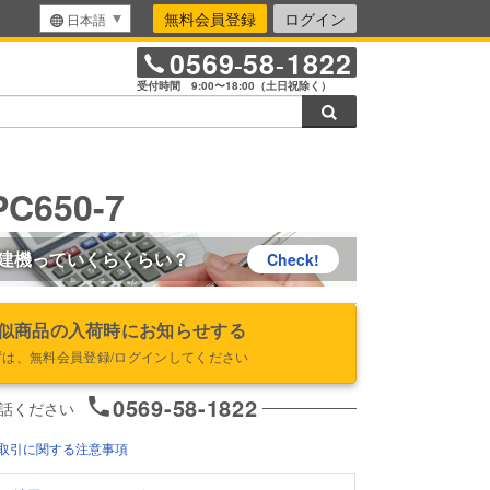
無料会員登録
ログイン
日本語
0569
58
1822
-
-
受付時間 9:00〜18:00（土日祝除く）
検索
C650-7
建機っていくらくらい？
Check!
似商品の入荷時にお知らせする
ずは、無料会員登録/ログインしてください
0569-58-1822
話ください
取引に関する注意事項