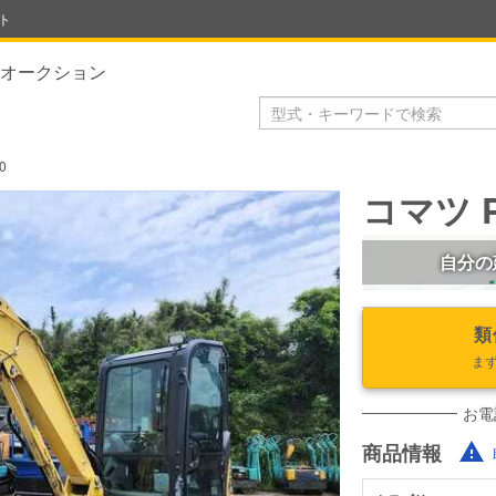
ト
オークション
0
コマツ P
自分の
類
ま
お電
商品情報