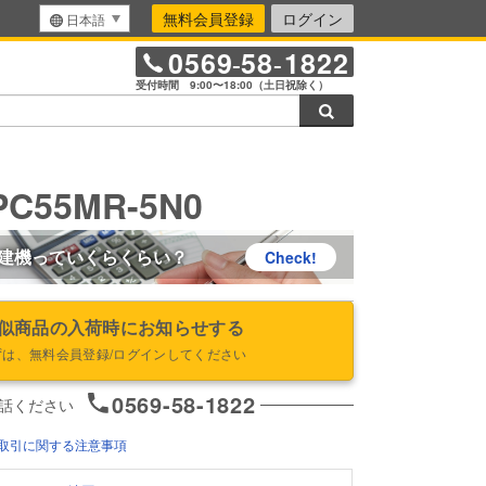
無料会員登録
ログイン
日本語
0569
58
1822
-
-
受付時間 9:00〜18:00（土日祝除く）
検索
C55MR-5N0
建機っていくらくらい？
Check!
似商品の入荷時にお知らせする
ずは、無料会員登録/ログインしてください
0569-58-1822
話ください
取引に関する注意事項