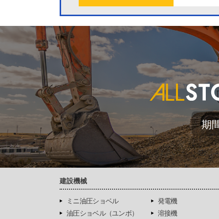
期
建設機械
ミニ油圧ショベル
発電機
油圧ショベル（ユンボ）
溶接機