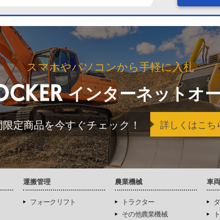
スマホやパソコンから手軽に入札
インターネットオ
間限定商品を今すぐチェック！
詳しくはこち
運搬管理
農業機械
車
フォークリフト
トラクター
ダ
その他農業機械
ト