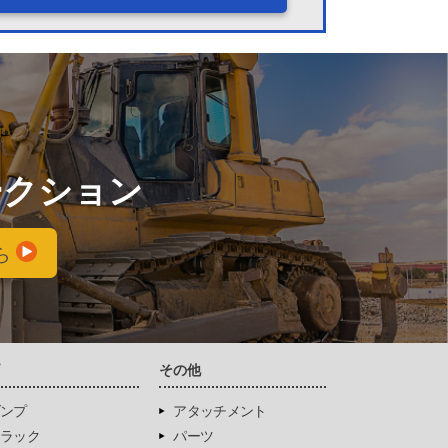
ークション
ら
両
その他
ンプ
アタッチメント
ラック
パーツ