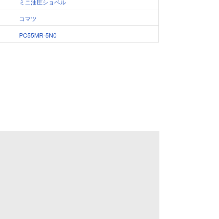
ミニ油圧ショベル
コマツ
PC55MR-5N0