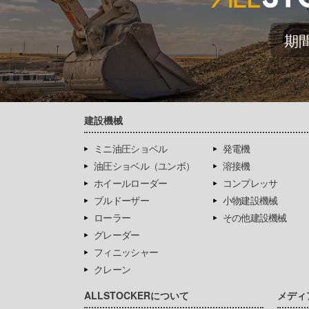
期
建設機械
ミニ油圧ショベル
発電機
油圧ショベル（ユンボ）
溶接機
ホイールローダー
コンプレッサ
ブルドーザー
小物建設機械
ローラー
その他建設機械
グレーダー
フィニッシャー
クレーン
ALLSTOCKERについて
メディ