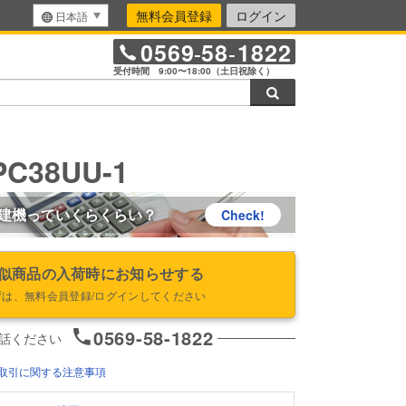
無料会員登録
ログイン
日本語
0569
58
1822
-
-
受付時間 9:00〜18:00（土日祝除く）
検索
C38UU-1
建機っていくらくらい？
Check!
似商品の入荷時にお知らせする
ずは、無料会員登録/ログインしてください
0569-58-1822
話ください
取引に関する注意事項