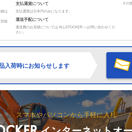
支払通貨について
その
詳細は
支払通貨は日本円のみになります。
運送手配について
は別途
運送費のお見積については ALLSTOCKER へお問い合わせくだ
さい。
品入荷時にお知らせします
スマホやパソコンから手軽に入札
インターネットオ