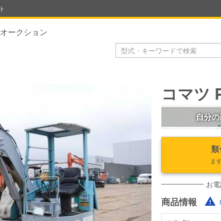
ト
オークション
コマツ P
自分の
類
ま
お電
商品情報