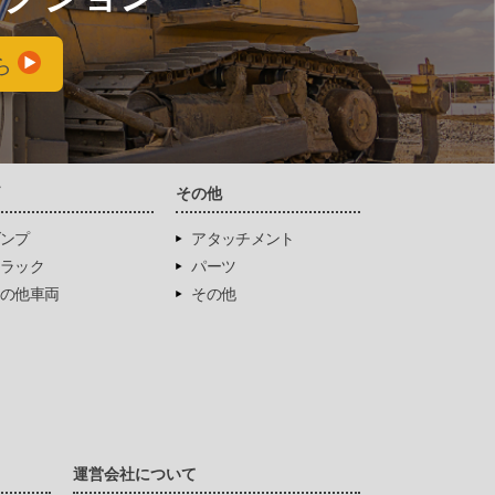
ら
両
その他
ンプ
アタッチメント
ラック
パーツ
の他車両
その他
運営会社について