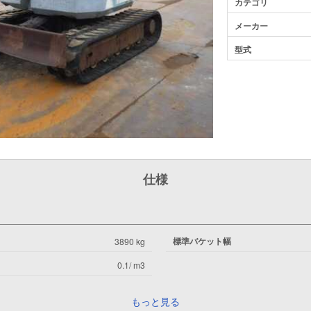
カテゴリ
メーカー
型式
仕様
標準バケット幅
3890 kg
0.1/ m3
もっと見る