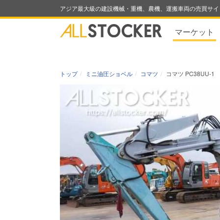
アジア最大級の建設機械・重機、農機、運搬車両の売買サイ
マーケット
トップ
ミニ油圧ショベル
コマツ
コマツ PC38UU-1