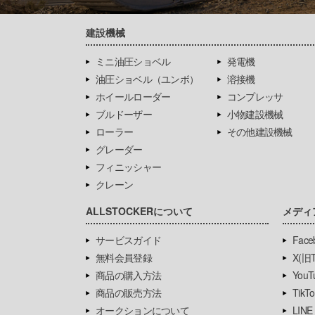
建設機械
ミニ油圧ショベル
発電機
油圧ショベル（ユンボ）
溶接機
ホイールローダー
コンプレッサ
ブルドーザー
小物建設機械
ローラー
その他建設機械
グレーダー
フィニッシャー
クレーン
ALLSTOCKERについて
メディ
サービスガイド
Face
無料会員登録
X(旧Tw
商品の購入方法
YouT
商品の販売方法
TikTo
オークションについて
LINE