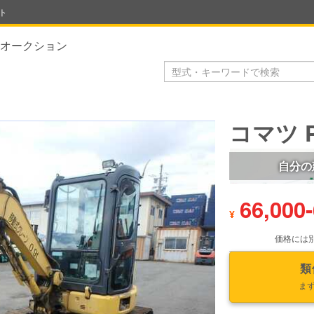
ト
オークション
コマツ P
自分の
66,000
-
¥
価格には
類
ま