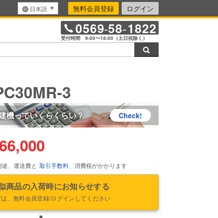
無料会員登録
ログイン
日本語
0569
58
1822
-
-
受付時間 9:00〜18:00（土日祝除く）
検索
C30MR-3
建機っていくらくらい？
Check!
66,000
別途、運送費と
取引手数料
、消費税がかかります
似商品の入荷時にお知らせする
ずは、無料会員登録/ログインしてください