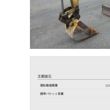
主要諸元
運転整備重量
329
標準バケット容量