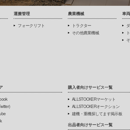
運搬管理
農業機械
車
フォークリフト
トラクター
ダ
その他農業機械
ト
そ
ア
購入者向けサービス一覧
book
ALLSTOCKERマーケット
itter)
ALLSTOCKERオークション
ube
建機・重機探してます掲示板
k
出品者向けサービス一覧