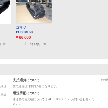
コマツ
PC30MR-3
¥ 66,000
 日本
-
-
埼玉県, 日本
支払通貨について
その
詳細は
支払通貨は日本円のみになります。
運送手配について
は別途
運送費のお見積については ALLSTOCKER へお問い合わせくだ
さい。