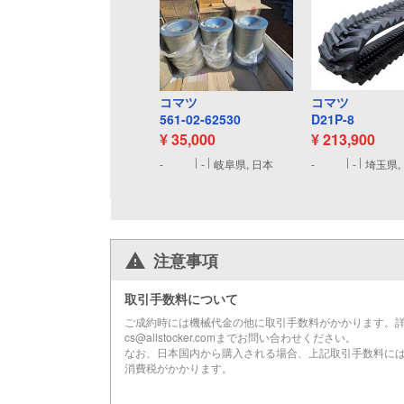
コマツ
コマツ
561-02-62530
D21P-8
¥ 35,000
¥ 213,900
-
-
岐阜県, 日本
-
-
埼玉県,
注意事項
取引手数料について
ご成約時には機械代金の他に取引手数料がかかります。
cs@allstocker.comまでお問い合わせください。
なお、日本国内から購入される場合、上記取引手数料に
消費税がかかります。