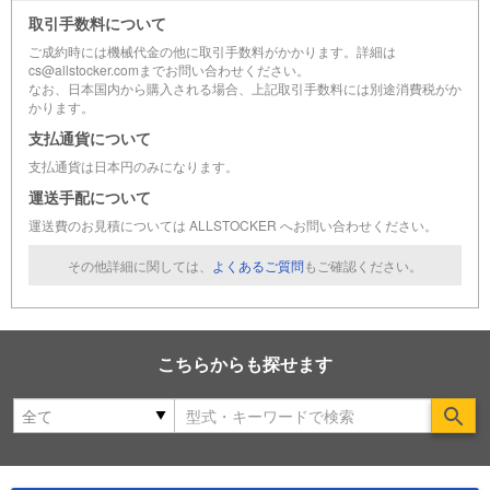
取引手数料について
ご成約時には機械代金の他に取引手数料がかかります。詳細は
cs@allstocker.comまでお問い合わせください。
なお、日本国内から購入される場合、上記取引手数料には別途消費税がか
かります。
支払通貨について
支払通貨は日本円のみになります。
運送手配について
運送費のお見積については ALLSTOCKER へお問い合わせください。
その他詳細に関しては、
よくあるご質問
もご確認ください。
こちらからも探せます
Se