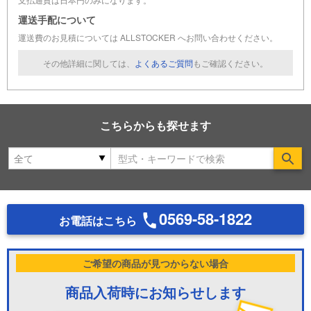
運送手配について
運送費のお見積については ALLSTOCKER へお問い合わせください。
その他詳細に関しては、
よくあるご質問
もご確認ください。
こちらからも探せます
Se
0569-58-1822
お電話はこちら
ご希望の商品が見つからない場合
商品入荷時にお知らせします