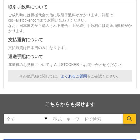
取引手数料について
ご成約時には機械代金の他に取引手数料がかかります。詳細は
cs@allstocker.comまでお問い合わせください。
なお、日本国内から購入される場合、上記取引手数料には別途消費税がか
かります。
支払通貨について
支払通貨は日本円のみになります。
運送手配について
運送費のお見積については ALLSTOCKER へお問い合わせください。
その他詳細に関しては、
よくあるご質問
もご確認ください。
こちらからも探せます
Se