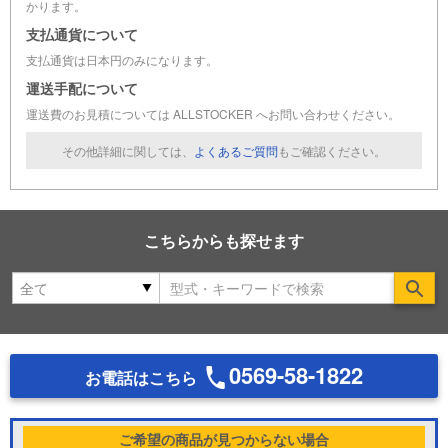
かります。
支払通貨について
支払通貨は日本円のみになります。
運送手配について
運送費のお見積については ALLSTOCKER へお問い合わせください。
その他詳細に関しては、
よくあるご質問
もご確認ください。
こちらからも探せます
Se
0569-58-1822
お電話はこちら
ご希望の商品が見つからない場合