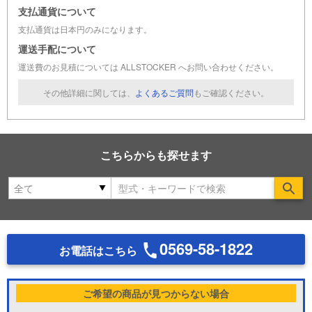
支払通貨について
支払通貨は日本円のみになります。
運送手配について
運送費のお見積については ALLSTOCKER へお問い合わせください。
その他詳細に関しては、
よくあるご質問
もご確認ください。
こちらからも探せます
Se
0569-58-1822
お電話はこちら
ご希望の商品が見つからない場合