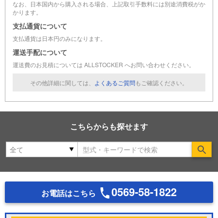
なお、日本国内から購入される場合、上記取引手数料には別途消費税がか
かります。
支払通貨について
支払通貨は日本円のみになります。
運送手配について
運送費のお見積については ALLSTOCKER へお問い合わせください。
その他詳細に関しては、
よくあるご質問
もご確認ください。
こちらからも探せます
Se
0569-58-1822
お電話はこちら