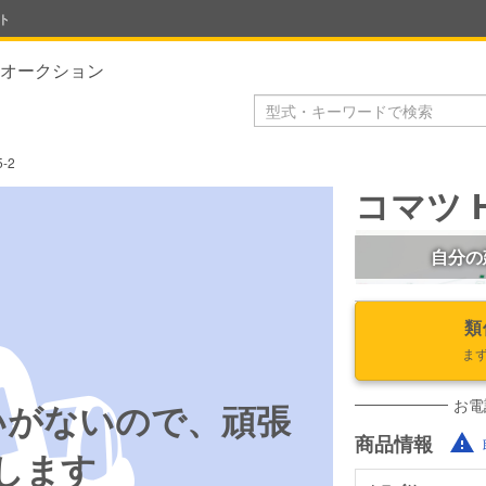
ト
オークション
-2
コマツ H
自分の
類
ま
お電
いがないので、頑張
商品情報
します