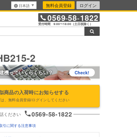
無料会員登録
ログイン
日本語
0569
58
1822
-
-
受付時間 9:00〜18:00（土日祝除く）
検索
B215-2
建機っていくらくらい？
Check!
似商品の入荷時にお知らせする
ずは、無料会員登録/ログインしてください
0569-58-1822
話ください
取引に関する注意事項