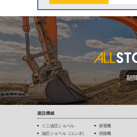
期
建設機械
ミニ油圧ショベル
発電機
油圧ショベル（ユンボ）
溶接機