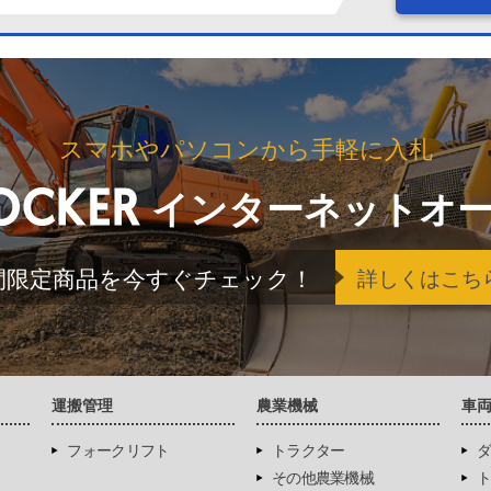
スマホやパソコンから手軽に入札
インターネットオ
間限定商品を今すぐチェック！
詳しくはこち
運搬管理
農業機械
車
フォークリフト
トラクター
ダ
その他農業機械
ト