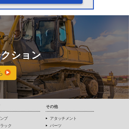
ークション
ら
両
その他
ンプ
アタッチメント
ラック
パーツ