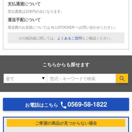
支払通貨について
支払通貨は日本円のみになります。
運送手配について
運送費のお見積については ALLSTOCKER へお問い合わせください。
その他詳細に関しては、
よくあるご質問
もご確認ください。
こちらからも探せます
Se
0569-58-1822
お電話はこちら
ご希望の商品が見つからない場合