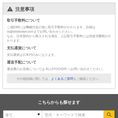
注意事項
取引手数料について
ご成約時には機械代金の他に取引手数料がかかります。詳細は
cs@allstocker.comまでお問い合わせください。
なお、日本国内から購入される場合、上記取引手数料には別途消費税がか
かります。
支払通貨について
支払通貨は日本円のみになります。
運送手配について
運送費のお見積については ALLSTOCKER へお問い合わせください。
その他詳細に関しては、
よくあるご質問
もご確認ください。
こちらからも探せます
Se