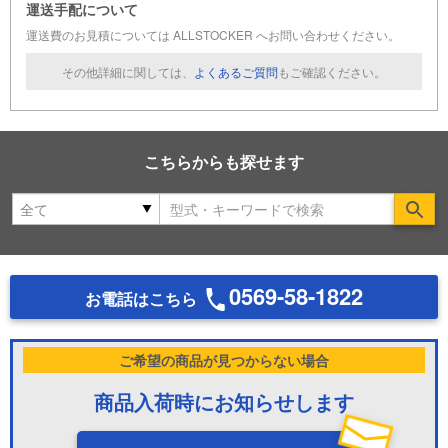
運送手配について
運送費のお見積については ALLSTOCKER へお問い合わせください。
その他詳細に関しては、
よくあるご質問
もご確認ください。
こちらからも探せます
Se
0569-58-1822
お電話はこちら
ご希望の商品が見つからない場合
商品入荷時にお知らせします