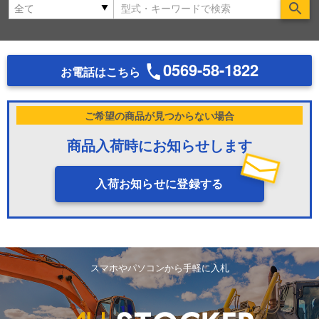
Se
0569-58-1822
お電話はこちら
ご希望の商品が見つからない場合
商品入荷時にお知らせします
入荷お知らせに登録する
スマホやパソコンから手軽に入札