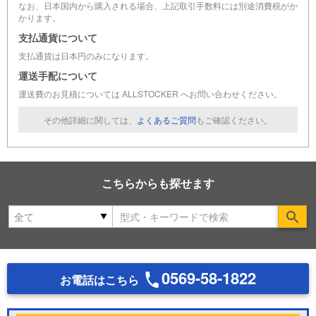
なお、日本国内から購入される場合、上記取引手数料には別途消費税がか
かります。
支払通貨について
支払通貨は日本円のみになります。
運送手配について
運送費のお見積については ALLSTOCKER へお問い合わせください。
その他詳細に関しては、
よくあるご質問
もご確認ください。
こちらからも探せます
Se
0569-58-1822
お電話はこちら