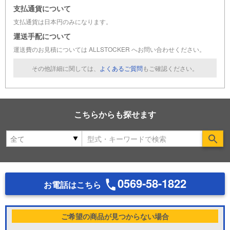
支払通貨について
支払通貨は日本円のみになります。
運送手配について
運送費のお見積については ALLSTOCKER へお問い合わせください。
その他詳細に関しては、
よくあるご質問
もご確認ください。
こちらからも探せます
Se
0569-58-1822
お電話はこちら
ご希望の商品が見つからない場合