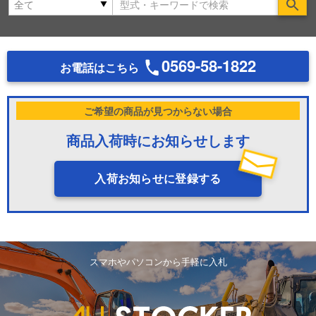
Se
0569-58-1822
お電話はこちら
ご希望の商品が見つからない場合
商品入荷時にお知らせします
入荷お知らせに登録する
スマホやパソコンから手軽に入札