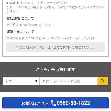
cs@allstocker.comまでお問い合わせください。
なお、日本国内から購入される場合、上記取引手数料には別途消費税がか
かります。
支払通貨について
支払通貨は日本円のみになります。
運送手配について
運送費のお見積については ALLSTOCKER へお問い合わせください。
その他詳細に関しては、
よくあるご質問
もご確認ください。
こちらからも探せます
Se
0569-58-1822
お電話はこちら