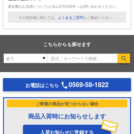
運送費のお見積については ALLSTOCKER へお問い合わせください。
その他詳細に関しては、
よくあるご質問
もご確認ください。
こちらからも探せます
Se
0569-58-1822
お電話はこちら
ご希望の商品が見つからない場合
商品入荷時にお知らせします
入荷お知らせに登録する