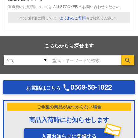
運送費のお見積については ALLSTOCKER へお問い合わせください。
その他詳細に関しては、
よくあるご質問
もご確認ください。
こちらからも探せます
Se
0569-58-1822
お電話はこちら
ご希望の商品が見つからない場合
商品入荷時にお知らせします
入荷お知らせに登録する