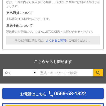
なお、日本国内から購入される場合、上記取引手数料には別途消費税がか
かります。
支払通貨について
支払通貨は日本円のみになります。
運送手配について
運送費のお見積については ALLSTOCKER へお問い合わせください。
その他詳細に関しては、
よくあるご質問
もご確認ください。
こちらからも探せます
Se
0569-58-1822
お電話はこちら