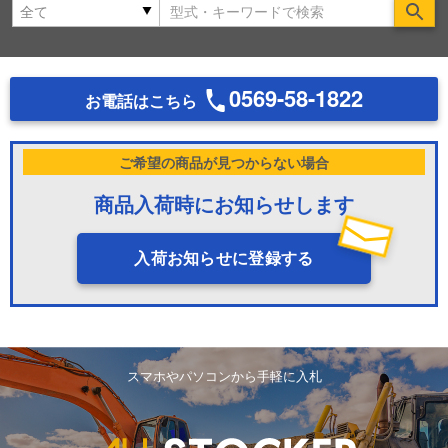
Se
0569-58-1822
お電話はこちら
ご希望の商品が見つからない場合
商品入荷時にお知らせします
入荷お知らせに登録する
スマホやパソコンから手軽に入札