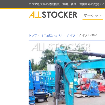
アジア最大級の建設機械・重機、農機、運搬車両の売買サイ
マーケット
トップ
ミニ油圧ショベル
クボタ
クボタ U-30-6