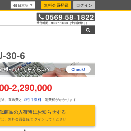
無料会員登録
ログイン
日本語
0569
58
1822
-
-
受付時間 9:00〜18:00（土日祝除く）
検索
-30-6
建機っていくらくらい？
Check!
000
-
2,290,000
別途、運送費と
取引手数料
、消費税がかかります
似商品の入荷時にお知らせする
ずは、無料会員登録/ログインしてください