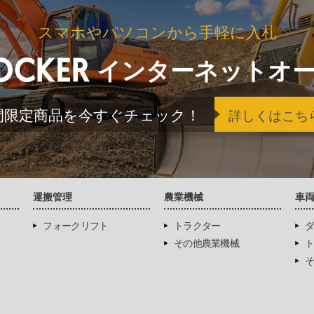
スマホやパソコンから手軽に入札
インターネットオ
間限定商品を今すぐチェック！
詳しくはこち
運搬管理
農業機械
車
フォークリフト
トラクター
ダ
その他農業機械
ト
そ