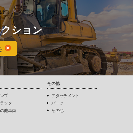
ークション
ら
両
その他
ンプ
アタッチメント
ラック
パーツ
の他車両
その他