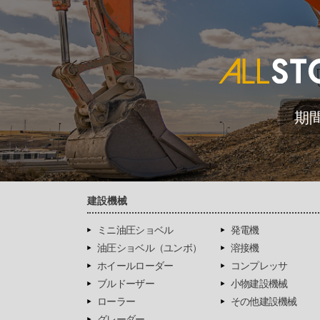
期
建設機械
ミニ油圧ショベル
発電機
油圧ショベル（ユンボ）
溶接機
ホイールローダー
コンプレッサ
ブルドーザー
小物建設機械
ローラー
その他建設機械
グレーダー