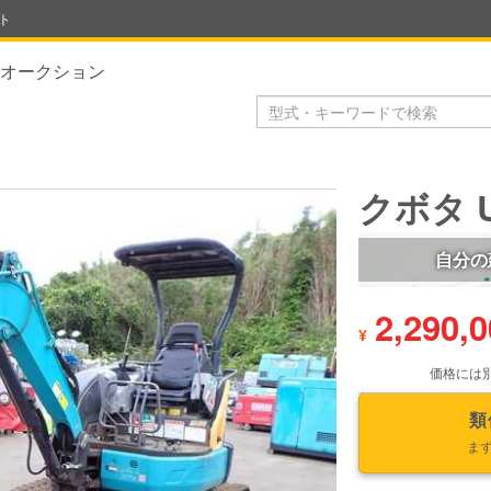
ト
オークション
クボタ U
自分の
2,290,
¥
価格には
類
ま