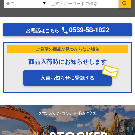
Se
0569-58-1822
お電話はこちら
ご希望の商品が見つからない場合
商品入荷時にお知らせします
入荷お知らせに登録する
スマホやパソコンから手軽に入札