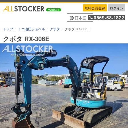
無料会員登録
ログイン
0569-58-1822
日本語
トップ
ミニ油圧ショベル
クボタ
クボタ RX-306E
クボタ RX-306E