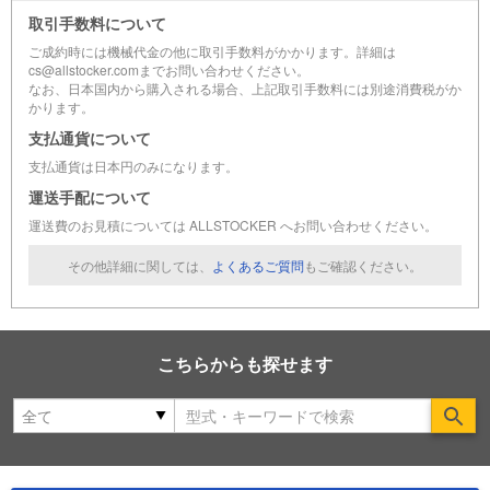
取引手数料について
ご成約時には機械代金の他に取引手数料がかかります。詳細は
cs@allstocker.comまでお問い合わせください。
なお、日本国内から購入される場合、上記取引手数料には別途消費税がか
かります。
支払通貨について
支払通貨は日本円のみになります。
運送手配について
運送費のお見積については ALLSTOCKER へお問い合わせください。
その他詳細に関しては、
よくあるご質問
もご確認ください。
こちらからも探せます
Se