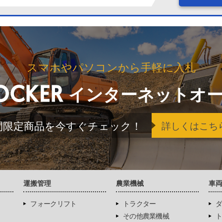
スマホやパソコンから手軽に入札
インターネットオ
間限定商品を今すぐチェック！
詳しくはこち
運搬管理
農業機械
車
フォークリフト
トラクター
ダ
その他農業機械
ト