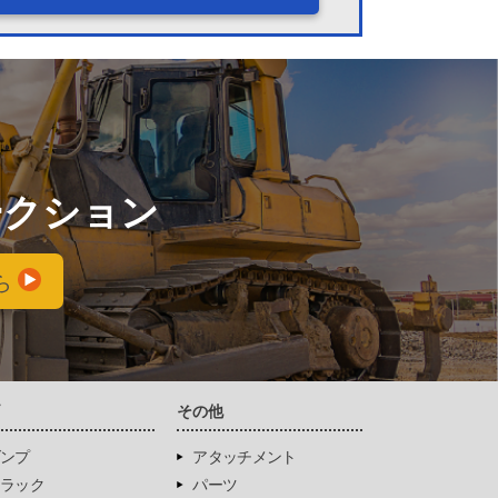
ークション
ら
両
その他
ンプ
アタッチメント
ラック
パーツ