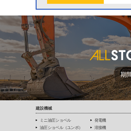
期
建設機械
ミニ油圧ショベル
発電機
油圧ショベル（ユンボ）
溶接機