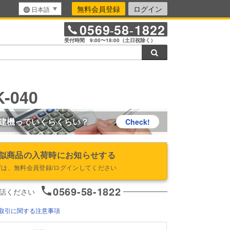
無料会員登録
ログイン
日本語
0569
58
1822
-
-
受付時間 9:00〜18:00（土日祝除く）
検索
-040
建機っていくらくらい？
Check!
似商品の入荷時にお知らせする
ずは、無料会員登録/ログインしてください
0569-58-1822
話ください
取引に関する注意事項