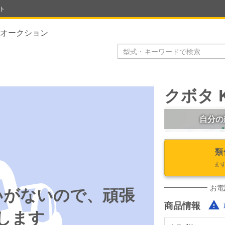
ト
オークション
クボタ K
自分の
類
ま
お電
いがないので、頑張
商品情報
します