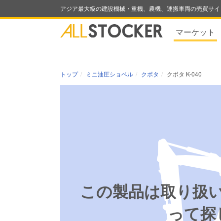
アジア最大級の建設機械・重機、農機、運搬車両の売買サイ
マーケット
トップ
ミニ油圧ショベル
クボタ
クボタ K-040
この製品は取り扱
って探