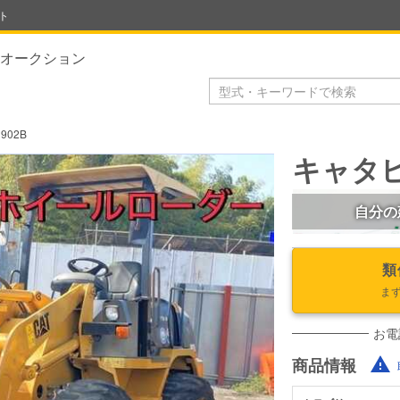
ト
オークション
902B
キャタピ
自分の
類
ま
お電
商品情報