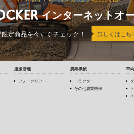
インターネットオ
間限定商品を今すぐチェック！
詳しくはこち
運搬管理
農業機械
車
フォークリフト
トラクター
ダ
その他農業機械
ト
そ