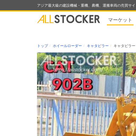
アジア最大級の建設機械・重機、農機、運搬車両の売買サイ
マーケット
トップ
ホイールローダー
キャタピラー
キャタピラー 