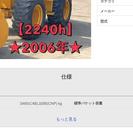
カテゴリ
メーカー
型式
仕様
標準バケット容量
3465(CAB),3285(CNP) kg
もっと見る