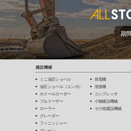
期
建設機械
ミニ油圧ショベル
発電機
油圧ショベル（ユンボ）
溶接機
ホイールローダー
コンプレッサ
ブルドーザー
小物建設機械
ローラー
その他建設機械
グレーダー
フィニッシャー
クレーン