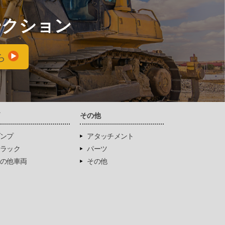
ークション
ら
両
その他
ンプ
アタッチメント
ラック
パーツ
の他車両
その他