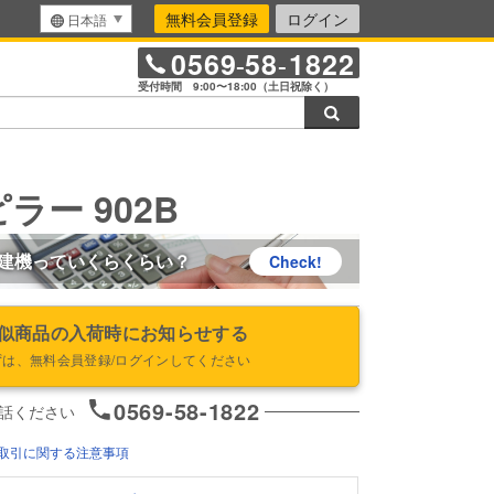
無料会員登録
ログイン
日本語
0569
58
1822
-
-
受付時間 9:00〜18:00（土日祝除く）
検索
ラー 902B
建機っていくらくらい？
Check!
似商品の入荷時にお知らせする
ずは、無料会員登録/ログインしてください
0569-58-1822
話ください
取引に関する注意事項