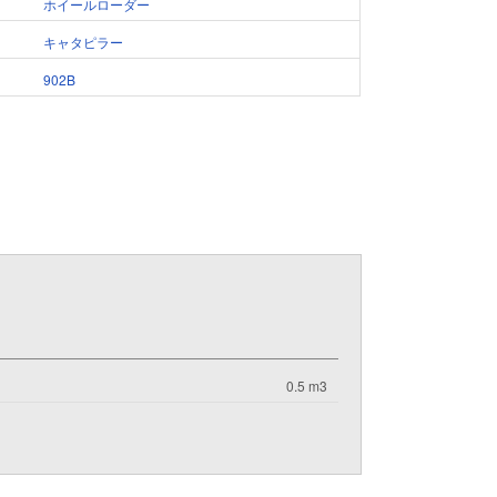
ホイールローダー
キャタピラー
902B
0.5 m3