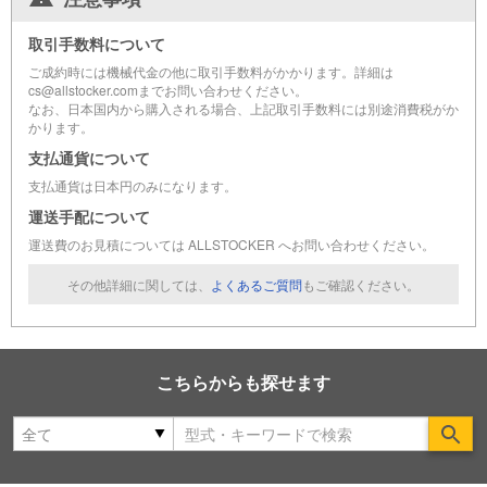
取引手数料について
ご成約時には機械代金の他に取引手数料がかかります。詳細は
cs@allstocker.comまでお問い合わせください。
なお、日本国内から購入される場合、上記取引手数料には別途消費税がか
かります。
支払通貨について
支払通貨は日本円のみになります。
運送手配について
運送費のお見積については ALLSTOCKER へお問い合わせください。
その他詳細に関しては、
よくあるご質問
もご確認ください。
こちらからも探せます
Se