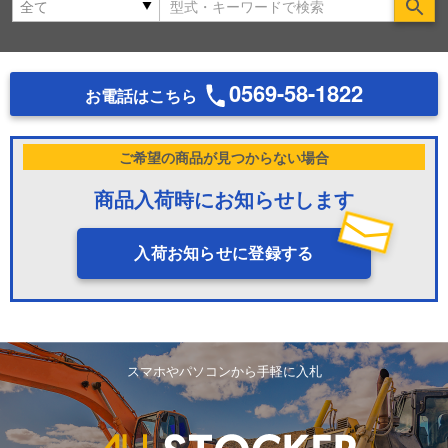
Se
0569-58-1822
お電話はこちら
ご希望の商品が見つからない場合
商品入荷時にお知らせします
入荷お知らせに登録する
スマホやパソコンから手軽に入札